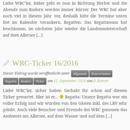
Liebe WRC’ler, leider geht es nun in Richtung Herbst und die
Abende zum Rudern werden immer kürzer. Der WRC hat aber
noch viel in diesem Jahr vor, deshalb bitte die Termine unten
fest im Kalender verankern. Regatten: Das Regattateam hat
beschlossen, im nächsten Jahr wieder die Landesmeisterschaft
auf dem Allersee […]
WRC-Ticker 16/2016
Dieser Eintrag wurde veröffentlicht unter
Allgemein
Bauvorhaben
am
12. September 2016
von
P. Riemer
Regatta
Rudern
Ticker
Liebe WRC’ler, sicher haben Sie/habt Ihr schon auf diesem
Ticker gewartet. Hier ist er…
Regatta: Unsere Regatta war ein
voller Erfolg und wir wurden von den Gästen inkl. des LRV sehr
gelobt. Auch viele Besucher und Freunde des WRC genossen das
Ambiente am Allersee, auf dem Wasser und auf dem […]