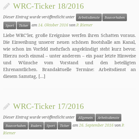
WRC-Ticker 18/2016
Dieser Eintrag wurde veröffentlicht unter
Arbeitsdienste
Bauvorhaben
am
14. Oktober 2016
von
P. Riemer
Sport
Ticker
Liebe WRC’ler, große Ereignisse werfen ihren Schatten voraus.
Die Einweihung unserer neuen schönen Bootshalle am Kanal,
wie schon im Vorfeld mehrfach angekündigt steht kurz bevor.
Hierzu noch einmal – unter anderem – ein paar letzte Hinweise
und Wünsche vom Vorstand und den beteiligten
Ehrenamtlichen. Brandaktuelle Termine: Arbeitsdienst an
diesem Samstag, […]
WRC-Ticker 17/2016
Dieser Eintrag wurde veröffentlicht unter
Allgemein
Arbeitsdienste
am
26. September 2016
von
P.
Bauvorhaben
Rudern
Sport
Ticker
Riemer