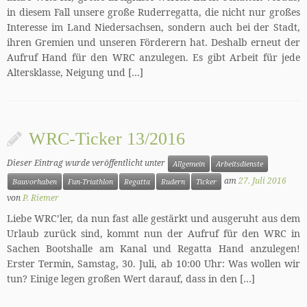
in diesem Fall unsere große Ruderregatta, die nicht nur großes
Interesse im Land Niedersachsen, sondern auch bei der Stadt,
ihren Gremien und unseren Förderern hat. Deshalb erneut der
Aufruf Hand für den WRC anzulegen. Es gibt Arbeit für jede
Altersklasse, Neigung und […]
WRC-Ticker 13/2016
Dieser Eintrag wurde veröffentlicht unter
Allgemein
Arbeitsdienste
am
27. Juli 2016
Bauvorhaben
Fun-Triathlon
Regatta
Rudern
Ticker
von
P. Riemer
Liebe WRC’ler, da nun fast alle gestärkt und ausgeruht aus dem
Urlaub zurück sind, kommt nun der Aufruf für den WRC in
Sachen Bootshalle am Kanal und Regatta Hand anzulegen!
Erster Termin, Samstag, 30. Juli, ab 10:00 Uhr: Was wollen wir
tun? Einige legen großen Wert darauf, dass in den […]