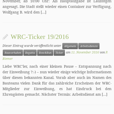
November, ab 10:00 Uhr: Als Hauptaufgabe ist Laubfegen
angesagt. Die Stadt stellt wieder einen Container zur Verfügung,
Wolfgang B. wird den […]
WRC-Ticker 19/2016
Dieser Eintrag wurde veröffentlicht unter
Allgemein
Arbeitsdienste
am
11. November 2016
von
P.
Bauvorhaben
Regatta
Row&Run
Ticker
Riemer
Liebe WRC’ler, nach einer kleinen Pause – Entspannung nach
der Einweihung ?:-) – nun wieder einige wichtige Informationen
über diesen bekannten Kanal. Vorab aber auch im Namen des
Bauteams vielen Dank für das zahlreiche Erscheinen der WRC-
Mitglieder zur Einweihung, es hat Eindruck bei den
Ehrengästen gemacht. Nächster Termin: Arbeitsdienst am […]