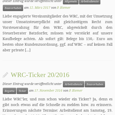
Dieser Eintrag wurde veröffentlicht unter
Allgemein
Arbeitsdienste
am
12. März 2017
von
P. Riemer
Bauvorhaben
Liebe engagierte Vereinsmitglieder des WRC, mit der Umsetzung
unser Umsatzsteuerpflicht mit gleichzeitigem Recht zum
Vorsteuerabzug für den WRC, abgewickelt durch den
Steuerberater Batzdorfer, müssen wir verstärkt auf unsere
Kaufbelege achten. Ab sofort gilt: Belege bis 150,- Euro am
besten ohne Kundenzuordnung, ggf. auf WRC – auf keinen Fall
aber private […]
WRC-Ticker 20/2016
Dieser Eintrag wurde veröffentlicht unter
Arbeitsdienste
Bauvorhaben
am
17. November 2016
von
P. Riemer
Regatta
Ticker
Liebe WRC’ler, und nun schon wieder ein Ticker? Ja, denn es
gibt noch etwas auf die Schnelle zu melden bzw. zu erinnern.
Erinnerungen nächste Termine: Arbeitsdienst am Samstag, 19.