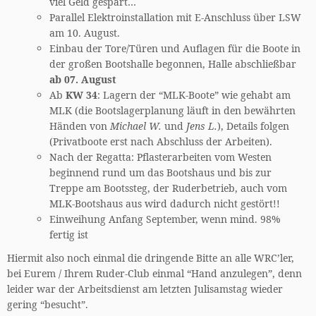
viel Geld gespart…
Parallel Elektroinstallation mit E-Anschluss über LSW
am 10. August.
Einbau der Tore/Türen und Auflagen für die Boote in
der großen Bootshalle begonnen, Halle abschließbar
ab 07. August
Ab
KW 34
: Lagern der “MLK-Boote” wie gehabt am
MLK (die Bootslagerplanung läuft in den bewährten
Händen von
Michael W.
und
Jens L.
), Details folgen
(Privatboote erst nach Abschluss der Arbeiten).
Nach der Regatta: Pflasterarbeiten vom Westen
beginnend rund um das Bootshaus und bis zur
Treppe am Bootssteg, der Ruderbetrieb, auch vom
MLK-Bootshaus aus wird dadurch nicht gestört!!
Einweihung Anfang September, wenn mind. 98%
fertig ist
Hiermit also noch einmal die dringende Bitte an alle WRC’ler,
bei Eurem / Ihrem Ruder-Club einmal “Hand anzulegen”, denn
leider war der Arbeitsdienst am letzten Julisamstag wieder
gering “besucht”.