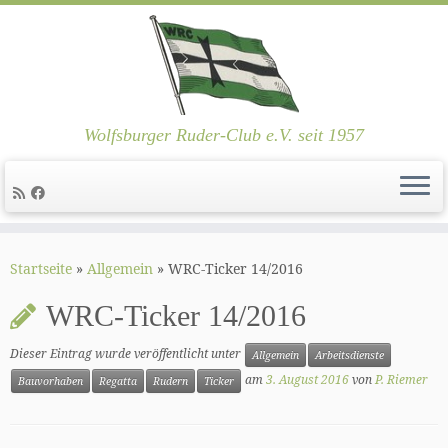
Wolfsburger Ruder-Club e.V. seit 1957
Zum
Inhalt
Startseite
»
Allgemein
»
WRC-Ticker 14/2016
springen
WRC-Ticker 14/2016
Dieser Eintrag wurde veröffentlicht unter
Allgemein
Arbeitsdienste
am
3. August 2016
von
P. Riemer
Bauvorhaben
Regatta
Rudern
Ticker