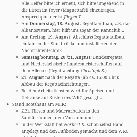
Alle Helfer bitte ich erneut, sich bitte umgehend in
die Listen im Foyer (Magnettafel) einzutragen,
Ansprechpartner ist
Jürgen T.
Am
Donnerstag, 18. August
: Regattaaufbau, z.B. das
Albanosystem, hier hilft uns sogar der Kanuclub…
Am
Freitag, 19. August
: Abschluss Regattaaufbau,
einfahren der Startbrücke und installieren der
Nachrichtentechnik
Samstag/Sonntag, 20./21. August
: Bundesregatta
und Niedersächsische Landesmeisterschaften auf
dem Allersee (Regattaleitung
Christoph S.
)
21. August
nach der Regatta (ab ca. 15:00 Uhr):
Abbau der Regattaeinrichtungen.
Bei den Arbeitsdiensten wird für Speisen und
Getränke auf Kosten des WRC gesorgt…
Stand Bootshaus am MLK:
Z.Zt. Fliesen und Malerarbeiten in den
Sanitärräumen, dem Vorraum und
in der Werkstatt hat
Norbert K.
schon selbst Hand
angelegt und den Fußboden gemacht und dem WRC