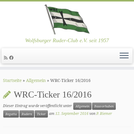
Wolfsburger Ruder-Club e.V. seit 1957
Zum
Inhalt
Startseite
»
Allgemein
»
WRC-Ticker 16/2016
springen
WRC-Ticker 16/2016
Dieser Eintrag wurde veröffentlicht unter
Allgemein
Bauvorhaben
am
12. September 2016
von
P. Riemer
Regatta
Rudern
Ticker