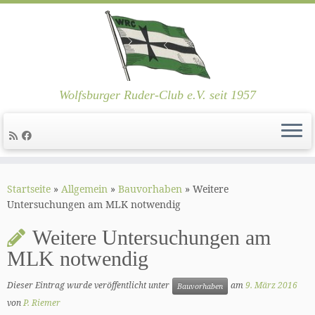
Wolfsburger Ruder-Club e.V. seit 1957
Zum
Inhalt
Startseite
»
Allgemein
»
Bauvorhaben
»
Weitere
springen
Untersuchungen am MLK notwendig
Weitere Untersuchungen am
MLK notwendig
Dieser Eintrag wurde veröffentlicht unter
am
9. März 2016
Bauvorhaben
von
P. Riemer