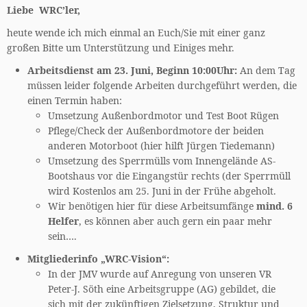
Liebe WRC’ler,
heute wende ich mich einmal an Euch/Sie mit einer ganz
großen Bitte um Unterstützung und Einiges mehr.
Arbeitsdienst am 23. Juni, Beginn 10:00Uhr:
An dem Tag
müssen leider folgende Arbeiten durchgeführt werden, die
einen Termin haben:
Umsetzung Außenbordmotor und Test Boot Rügen
Pflege/Check der Außenbordmotore der beiden
anderen Motorboot (hier hilft Jürgen Tiedemann)
Umsetzung des Sperrmülls vom Innengelände AS-
Bootshaus vor die Eingangstür rechts (der Sperrmüll
wird Kostenlos am 25. Juni in der Frühe abgeholt.
Wir benötigen hier für diese Arbeitsumfänge
mind. 6
Helfer
, es können aber auch gern ein paar mehr
sein….
Mitgliederinfo „WRC-Vision“:
In der JMV wurde auf Anregung von unseren VR
Peter-J. Söth eine Arbeitsgruppe (AG) gebildet, die
sich mit der zukünftigen Zielsetzung, Struktur und