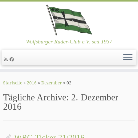
Wolfsburger Ruder-Club e.V. seit 1957
Zum
Inhalt
Startseite
»
2016
»
Dezember
»
02
springen
Tägliche Archive:
2. Dezember
2016
WRC-Ticker 21/2016