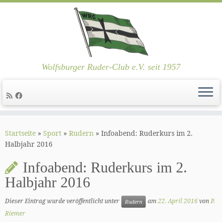
Wolfsburger Ruder-Club e.V. seit 1957
Zum
Inhalt
Startseite
»
Sport
»
Rudern
»
Infoabend: Ruderkurs im 2.
springen
Halbjahr 2016
Infoabend: Ruderkurs im 2.
Halbjahr 2016
Dieser Eintrag wurde veröffentlicht unter
am
22. April 2016
von
P.
Rudern
Riemer