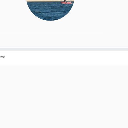
eme
·