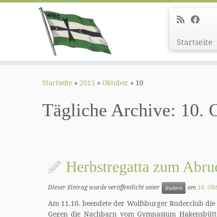
Startseite
Zum
Inhalt
Startseite
»
2015
»
Oktober
»
10
springen
Tägliche Archive:
10. 
Herbstregatta zum Abru
Dieser Eintrag wurde veröffentlicht unter
am
10. Ok
Rudern
Am 11.10. beendete der Wolfsburger Ruderclub die R
Gegen die Nachbarn vom Gymnasium Hakensbütt