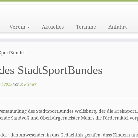
Verein
Aktuelles
Termine
Anfahrt
SportBundes
des StadtSportBundes
il 2015
von
P. Riemer
versammlung des StadtSportBundes Wolfsburg, der die KreisSportB
ende Sandvoß und Oberbürgermeister Mohrs die Fördermittel vorges
der“ den Anwesenden in das Gedächtnis gerufen, dass K
indern un