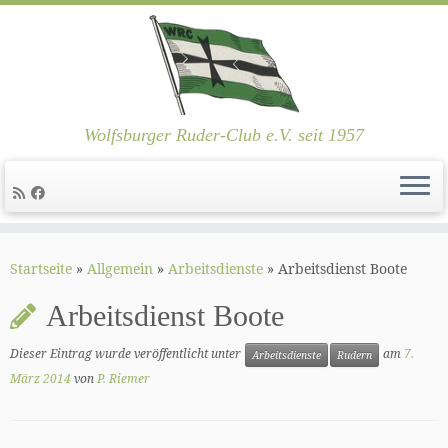
Wolfsburger Ruder-Club e.V. seit 1957
Zum
Inhalt
Startseite
»
Allgemein
»
Arbeitsdienste
»
Arbeitsdienst Boote
springen
Arbeitsdienst Boote
Dieser Eintrag wurde veröffentlicht unter
am
7.
Arbeitsdienste
Rudern
März 2014
von
P. Riemer