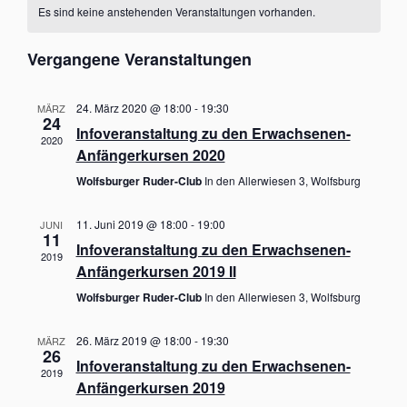
h
t
Es sind keine anstehenden Veranstaltungen vorhanden.
a
n
t
e
h
s
u
n
t
m
Vergangene Veranstaltungen
s
a
w
t
l
ä
t
a
24. März 2020 @ 18:00
-
19:30
MÄRZ
h
u
24
l
Infoveranstaltung zu den Erwachsenen-
l
n
2020
t
Anfängerkursen 2020
g
e
A
u
n
Wolfsburger Ruder-Club
In den Allerwiesen 3, Wolfsburg
n
n
.
s
g
i
11. Juni 2019 @ 18:00
-
19:00
JUNI
11
c
e
Infoveranstaltung zu den Erwachsenen-
h
2019
n
Anfängerkursen 2019 II
t
S
e
Wolfsburger Ruder-Club
In den Allerwiesen 3, Wolfsburg
u
n
-
c
26. März 2019 @ 18:00
-
19:30
MÄRZ
N
26
h
a
Infoveranstaltung zu den Erwachsenen-
2019
e
v
Anfängerkursen 2019
i
u