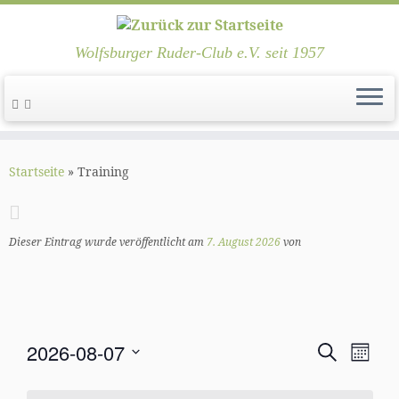
Wolfsburger Ruder-Club e.V. seit 1957
Zum
Inhalt
Startseite
»
Training
springen
Dieser Eintrag wurde veröffentlicht am
7. August 2026
von
V
V
2026-08-07
S
M
e
e
u
D
o
r
c
r
n
a
a