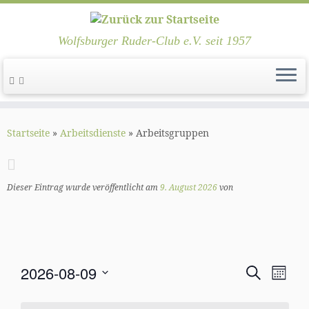
Wolfsburger Ruder-Club e.V. seit 1957
Zum
Inhalt
Startseite
»
Arbeitsdienste
»
Arbeitsgruppen
springen
Dieser Eintrag wurde veröffentlicht am
9. August 2026
von
V
V
2026-08-09
S
M
e
e
u
D
o
r
c
r
n
a
a