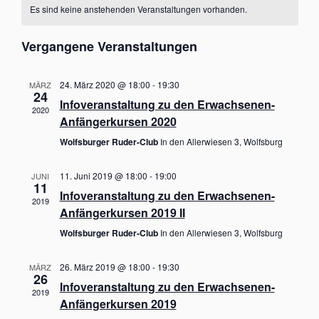
h
t
Es sind keine anstehenden Veranstaltungen vorhanden.
a
n
t
e
h
s
u
n
t
m
Vergangene Veranstaltungen
s
a
w
t
l
ä
t
a
24. März 2020 @ 18:00
-
19:30
MÄRZ
h
u
24
l
Infoveranstaltung zu den Erwachsenen-
l
n
2020
t
Anfängerkursen 2020
g
e
A
u
n
Wolfsburger Ruder-Club
In den Allerwiesen 3, Wolfsburg
n
n
.
s
g
i
11. Juni 2019 @ 18:00
-
19:00
JUNI
11
c
e
Infoveranstaltung zu den Erwachsenen-
h
2019
n
Anfängerkursen 2019 II
t
S
e
Wolfsburger Ruder-Club
In den Allerwiesen 3, Wolfsburg
u
n
-
c
26. März 2019 @ 18:00
-
19:30
MÄRZ
N
26
h
a
Infoveranstaltung zu den Erwachsenen-
2019
e
v
Anfängerkursen 2019
i
u