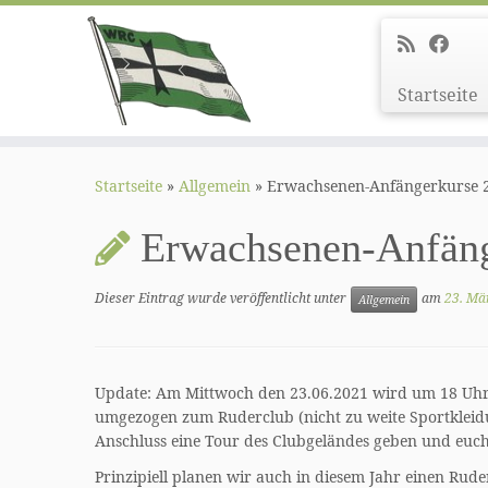
Startseite
Zum
Inhalt
Startseite
»
Allgemein
»
Erwachsenen-Anfängerkurse 20
springen
Erwachsenen-Anfänge
Dieser Eintrag wurde veröffentlicht unter
am
23. Mä
Allgemein
Update: Am Mittwoch den 23.06.2021 wird um 18 Uhr a
umgezogen zum Ruderclub (nicht zu weite Sportkleid
Anschluss eine Tour des Clubgeländes geben und euc
Prinzipiell planen wir auch in diesem Jahr einen R