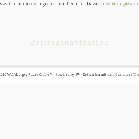
essenten können sich gern schon heute bei David (
ausbildung@wob-
Beitragsnavigation
2026
Wolfsburger Ruder-Club e.V.
·
Powered by
·
Entworfen mit dem
Customizr-Th