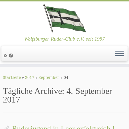
Wolfsburger Ruder-Club e.V. seit 1957
Zum
Inhalt
Startseite
»
2017
»
September
»
04
springen
Tägliche Archive:
4. September
2017
Ruderjugend in Leer erfolgreich !